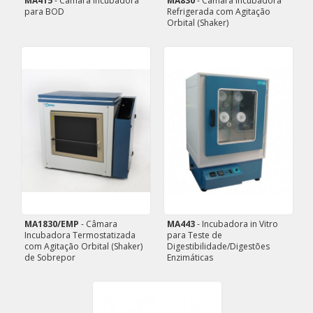
MA415
- Câmara Incubadora
MA830
- Câmara Incubadora
para BOD
Refrigerada com Agitação
Orbital (Shaker)
MA1830/EMP
- Câmara
MA443
- Incubadora in Vitro
Incubadora Termostatizada
para Teste de
com Agitação Orbital (Shaker)
Digestibilidade/Digestões
de Sobrepor
Enzimáticas