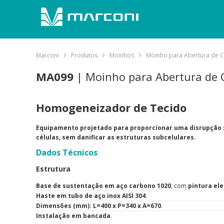
Marconi
Produtos
Moinhos
Moinho para Abertura de C
MA099
| Moinho para Abertura de C
Homogeneizador de Tecido
Equipamento projetado para proporcionar uma disrupção 
células, sem danificar as estruturas subcelulares.
Dados Técnicos
Estrutura
Base de sustentação em aço carbono 1020
, com
pintura el
Haste em tubo de aço inox AISI 304
.
Dimensões (mm): L=400 x P=340 x A=670
.
Instalação em bancada
.