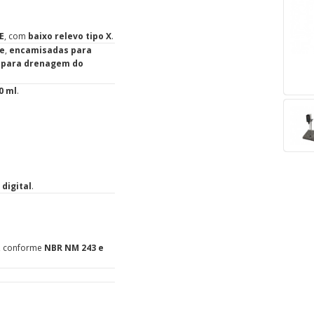
E
, com
baixo relevo tipo X
.
te
,
encamisadas para
o para drenagem do
0 ml
.
 digital
.
, conforme
NBR NM 243 e