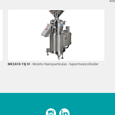
Ani
MKZA10-15J IV
- Moinho Nanopartículas - Supermasscolloider