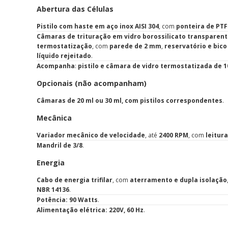
Abertura das Células
Pistilo com haste em aço inox AISI 304
, com
ponteira de PTF
Câmaras de trituração em vidro borossilicato transparen
termostatização
, com
parede de 2 mm
,
reservatório e bic
líquido rejeitado
.
Acompanha
:
pistilo e câmara de vidro termostatizada de 1
Opcionais (não acompanham)
Câmaras de 20 ml ou 30 ml, com pistilos correspondentes
.
Mecânica
Variador mecânico de velocidade
, até
2400 RPM
, com
leitura
Mandril de 3/8
.
Energia
Cabo de energia trifilar
, com
aterramento e dupla isolação
NBR 14136
.
Potência: 90 Watts
.
Alimentação elétrica: 220V, 60 Hz
.