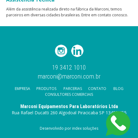
Além da assistência realizada direto na fábrica da Marconi, temos
parceiros em diversas cidades brasileiras. Entre em contato conosco.
19 3412 1010
marconi@marconi.com.br
EMPRESA
PRODUTOS
PARCERIAS
CONTATO
BLOG
CONSULTORES COMERCIAIS
Marconi Equipamentos Para Laboratórios Ltda
Rua Rafael Ducatti 260 Algodoal Piracicaba SP 13405 455
Desenvolvido por index soluções