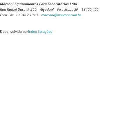
Marconi Equipamentos Para Laboratórios Ltda
Rua Rafael Ducatti 260 Algodoal Piracicaba SP 13405 455
Fone Fax 19 3412 1010
marconi@marconi.com.br
Desenvolvido por
Index Soluções